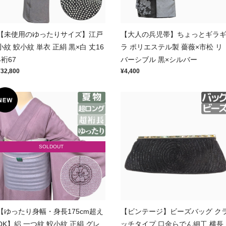
【未使用のゆったりサイズ】江戸
【大人の兵児帯】ちょっとギラ
小紋 鮫小紋 単衣 正絹 黒×白 丈16
ラ ポリエステル製 薔薇×市松 リ
4裄67
バーシブル 黒×シルバー
¥32,800
¥4,400
SOLDOUT
【ゆったり身幅・身長175cm超え
【ビンテージ】ビーズバッグ ク
OK】絽 一つ紋 鮫小紋 正絹 グレ
ッチタイプ 口金らでん細工 横長