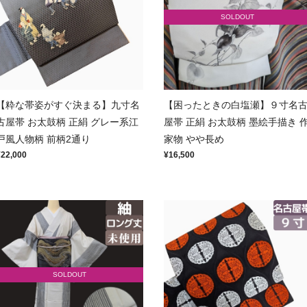
SOLDOUT
【粋な帯姿がすぐ決まる】九寸名
【困ったときの白塩瀬】９寸名
古屋帯 お太鼓柄 正絹 グレー系江
屋帯 正絹 お太鼓柄 墨絵手描き 
戸風人物柄 前柄2通り
家物 やや長め
¥22,000
¥16,500
SOLDOUT