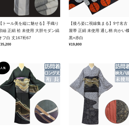
【トール美を縦に魅せる】手織り
【後ろ姿に視線集まる】9寸名古
節紬 正絹 袷 未使用 大胆モダン縞
屋帯 正絹 未使用 通し柄 向かい
オフ白 丈167裄67
黒×赤白
¥35,200
¥19,800