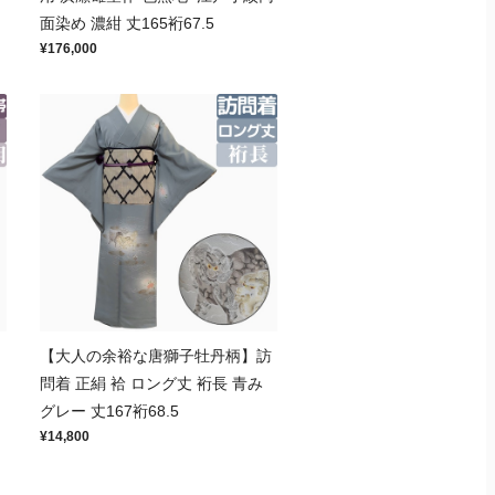
面染め 濃紺 丈165裄67.5
¥176,000
【大人の余裕な唐獅子牡丹柄】訪
問着 正絹 袷 ロング丈 裄長 青み
グレー 丈167裄68.5
¥14,800