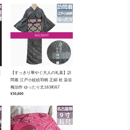
SOLDOUT
正
【すっきり華やぐ大人の礼装】訪
問着 江戸小紋絵羽柄 正絹 袷 染谷
梅治作 ゆったり丈163裄67
¥30,800