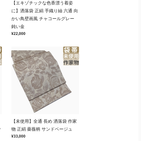
【エキゾチックな色香漂う着姿
に】洒落袋 正絹 手織り紬 六通 向
かい鳥壁画風 チャコールグレー
鈍い金
¥22,000
【未使用】全通 長め 洒落袋 作家
ウ
物 正絹 薔薇柄 サンドベージュ
¥33,000