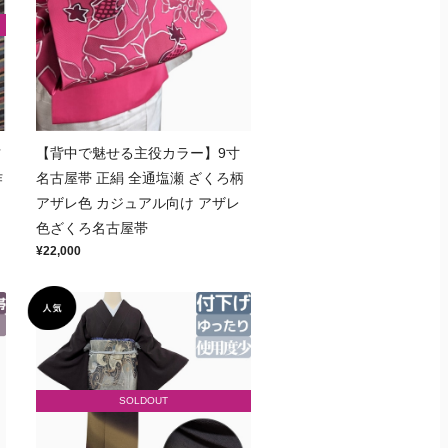
古
【背中で魅せる主役カラー】9寸
作
名古屋帯 正絹 全通塩瀬 ざくろ柄
アザレ色 カジュアル向け アザレ
色ざくろ名古屋帯
¥22,000
SOLDOUT