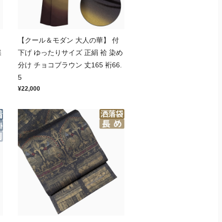
【クール＆モダン 大人の華】 付
蝶
下げ ゆったりサイズ 正絹 袷 染め
分け チョコブラウン 丈165 裄66.
5
¥22,000