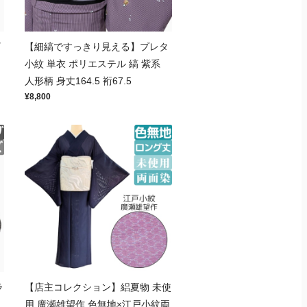
ギ
【細縞ですっきり見える】プレタ
小紋 単衣 ポリエステル 縞 紫系
人形柄 身丈164.5 裄67.5
¥8,800
ラ
【店主コレクション】絽夏物 未使
用 廣瀬雄望作 色無地×江戸小紋両