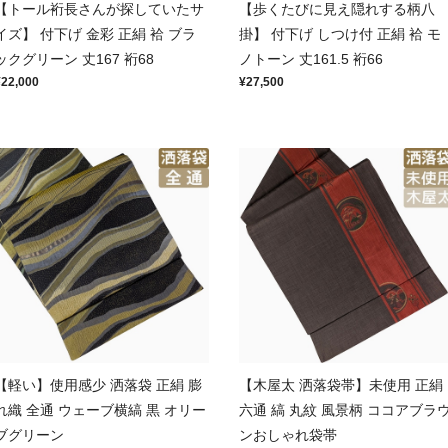
【トール裄長さんが探していたサ
【歩くたびに見え隠れする柄八
イズ】 付下げ 金彩 正絹 袷 ブラ
掛】 付下げ しつけ付 正絹 袷 モ
ックグリーン 丈167 裄68
ノトーン 丈161.5 裄66
¥22,000
¥27,500
【軽い】使用感少 洒落袋 正絹 膨
【木屋太 洒落袋帯】未使用 正絹
れ織 全通 ウェーブ横縞 黒 オリー
六通 縞 丸紋 風景柄 ココアブラ
ブグリーン
ンおしゃれ袋帯