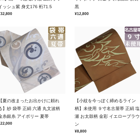
イッシュ紫 身丈176 裄71.5
黒
¥32,800
¥12,800
【夏の改まったお出かけに頼れ
【小紋を今っぽく締めるライン
る】紗 袋帯 正絹 六通 丸文波柄
柄】未使用 ９寸名古屋帯 正絹 塩
金糸銀糸 アイボリー 夏帯
瀬 お太鼓柄 金彩 イエローブラウ
¥22,000
ン
¥8,800