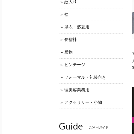
紋入り
袷
単衣・盛夏用
長襦袢
反物
ビンテージ
フォーマル・礼装向き
理美容業務用
アクセサリー・小物
Guide
ご利用ガイド