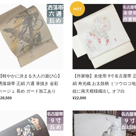
【軽やかに決まる大人の遊び心】
【作家物】未使用 9寸名古屋帯 
洒落袋帯 正絹 六通 筆描き 金彩
絹 寿光織 お太鼓柄 ミツウロコ地
ベージュ 長め ガード加工あり
紋に南天模様織出し オフ白
¥28,500
¥22,000