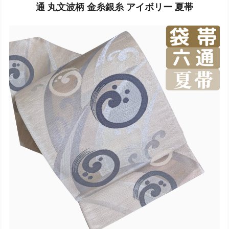
通 丸文波柄 金糸銀糸 アイボリー 夏帯