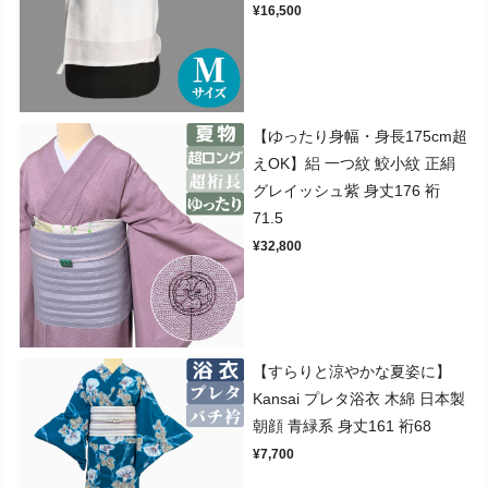
¥16,500
【ゆったり身幅・身長175cm超
えOK】絽 一つ紋 鮫小紋 正絹
グレイッシュ紫 身丈176 裄
71.5
¥32,800
【すらりと涼やかな夏姿に】
Kansai プレタ浴衣 木綿 日本製
朝顔 青緑系 身丈161 裄68
¥7,700