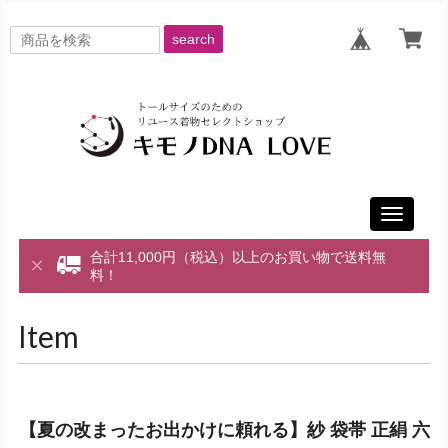
search
Toggle
navigati
合計11,000円（税込）以上のお買い物で送料無
料！
Item
【夏の改まったお出かけに頼れる】紗 袋帯 正絹 六