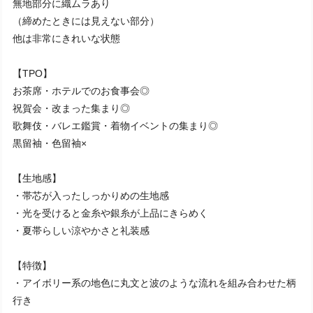
無地部分に織ムラあり
（締めたときには見えない部分）
他は非常にきれいな状態
【TPO】
お茶席・ホテルでのお食事会◎
祝賀会・改まった集まり◎
歌舞伎・バレエ鑑賞・着物イベントの集まり◎
黒留袖・色留袖×
【生地感】
・帯芯が入ったしっかりめの生地感
・光を受けると金糸や銀糸が上品にきらめく
・夏帯らしい涼やかさと礼装感
【特徴】
・アイボリー系の地色に丸文と波のような流れを組み合わせた柄
行き