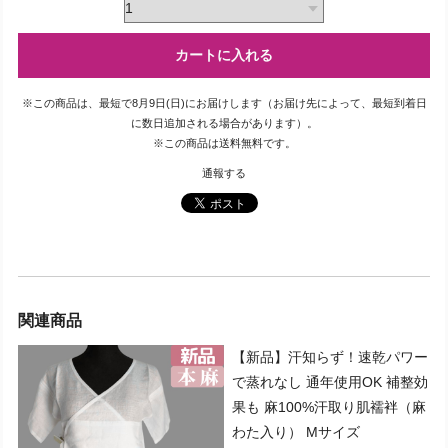
カートに入れる
※この商品は、最短で8月9日(日)にお届けします（お届け先によって、最短到着日
に数日追加される場合があります）。
※この商品は
送料無料
です。
通報する
関連商品
【新品】汗知らず！速乾パワー
で蒸れなし 通年使用OK 補整効
果も 麻100%汗取り肌襦袢（麻
わた入り） Mサイズ