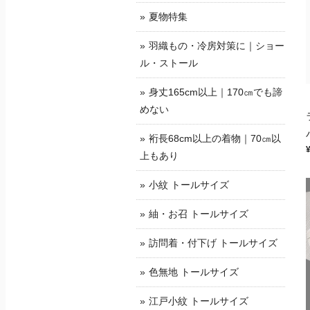
夏物特集
羽織もの・冷房対策に｜ショー
ル・ストール
身丈165cm以上｜170㎝でも諦
めない
裄長68cm以上の着物｜70㎝以
上もあり
小紋 トールサイズ
紬・お召 トールサイズ
訪問着・付下げ トールサイズ
色無地 トールサイズ
江戸小紋 トールサイズ