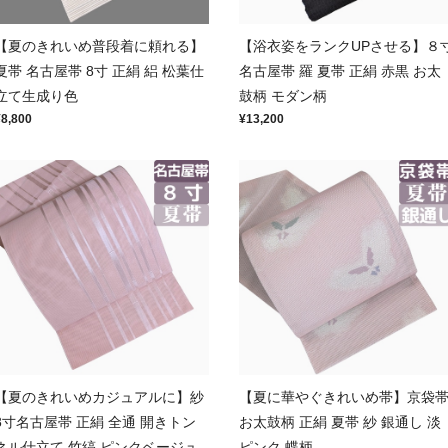
【夏のきれいめ普段着に頼れる】
【浴衣姿をランクUPさせる】８
夏帯 名古屋帯 8寸 正絹 絽 松葉仕
名古屋帯 羅 夏帯 正絹 赤黒 お太
立て生成り色
鼓柄 モダン柄
¥8,800
¥13,200
【夏のきれいめカジュアルに】紗
【夏に華やぐきれいめ帯】京袋
8寸名古屋帯 正絹 全通 開きトン
お太鼓柄 正絹 夏帯 紗 銀通し 淡
ネル仕立て 竹縞 ピンクベージュ
ピンク 蝶柄