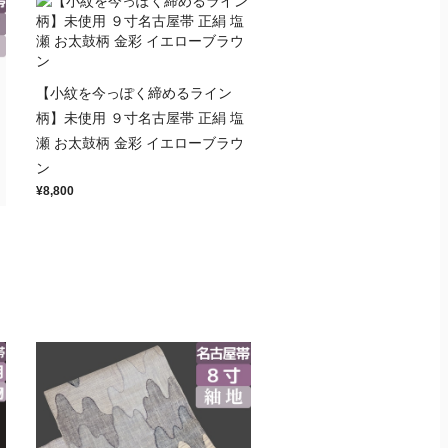
【小紋を今っぽく締めるライン
柄】未使用 ９寸名古屋帯 正絹 塩
瀬 お太鼓柄 金彩 イエローブラウ
ン
¥8,800
】