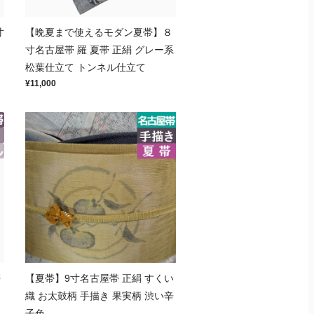
寸
【晩夏まで使えるモダン夏帯】８
寸名古屋帯 羅 夏帯 正絹 グレー系
松葉仕立て トンネル仕立て
¥11,000
帯
【夏帯】9寸名古屋帯 正絹 すくい
織 お太鼓柄 手描き 果実柄 渋い辛
子色