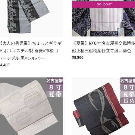
SOLDOUT
【大人の兵児帯】ちょっとギラギ
【夏帯】紗８寸名古屋帯交織博
ラ ポリエステル製 薔薇×市松 リ
献上柄三献松葉仕立て淡い藤色
¥8,800
バーシブル 黒×シルバー
¥4,400