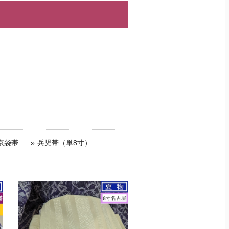
京袋帯
兵児帯（単8寸）