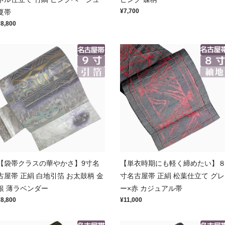
¥7,700
夏帯
¥8,800
【袋帯クラスの華やかさ】9寸名
【単衣時期にも軽く締めたい】
古屋帯 正絹 白地引箔 お太鼓柄 金
寸名古屋帯 正絹 松葉仕立て グレ
銀 薄ラベンダー
ー×赤 カジュアル帯
¥8,800
¥11,000