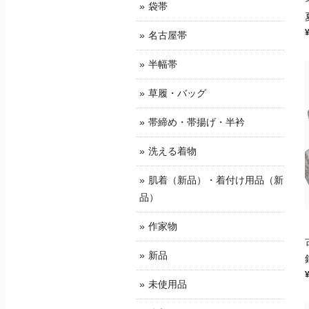
袋帯
名古屋帯
半幅帯
草履・バッグ
帯締め・帯揚げ・半衿
洗える着物
肌着（新品）・着付け用品（新
品）
作家物
新品
未使用品