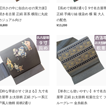
【渋さの中に似合わせの実力派】
【長めで前柄2通り】9寸名古屋
開き名古屋 正絹 茶系 横段に丸紋
正絹 手織り紬 後染め 蝶 菊 大人
カジュアル向け
の配色
¥8,800
¥13,200
【粋な帯姿がすぐ決まる】九寸名
【単衣にも使いやすい】８寸名
古屋帯 お太鼓柄 正絹 グレー系江
屋帯 正絹 お太鼓柄 松葉仕立て 
戸風人物柄 前柄2通り
ルーグレー 金糸銀糸