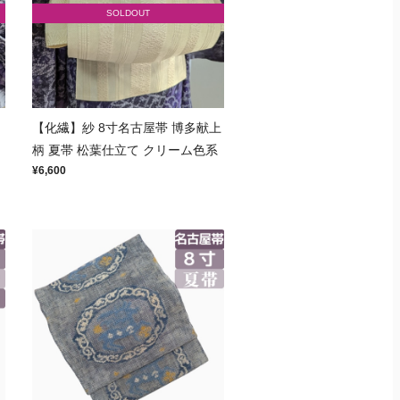
SOLDOUT
多
【化繊】紗 8寸名古屋帯 博多献上
柄 夏帯 松葉仕立て クリーム色系
¥6,600