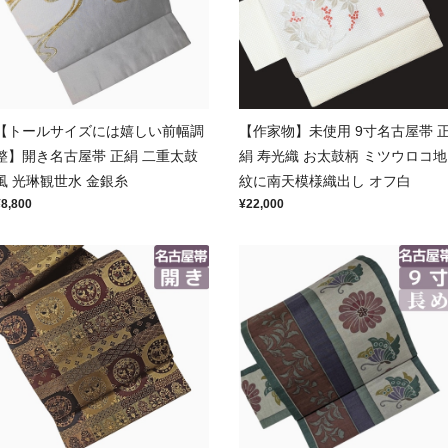
【トールサイズには嬉しい前幅調
【作家物】未使用 9寸名古屋帯 
整】開き名古屋帯 正絹 二重太鼓
絹 寿光織 お太鼓柄 ミツウロコ地
風 光琳観世水 金銀糸
紋に南天模様織出し オフ白
¥8,800
¥22,000