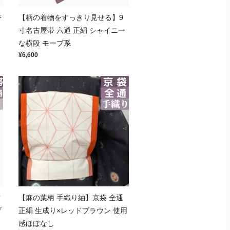
帯
【柄の着物をすっきり見せる】9
寸名古屋帯 六通 正絹 シャイニー
な横段 モーブ系
¥6,600
古
【麻の葉柄 手織り紬】京袋 全通
ブ
正絹 生成り×レッドブラウン 使用
感ほぼなし