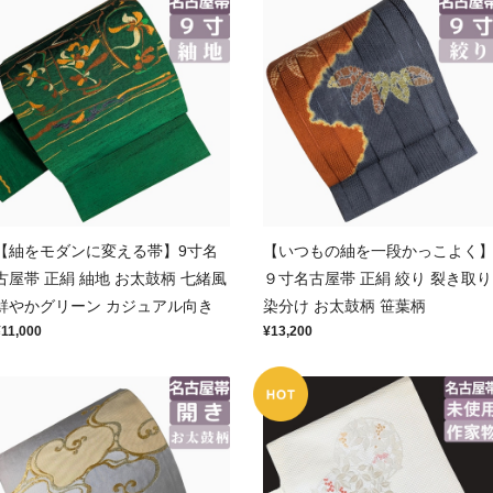
【紬をモダンに変える帯】9寸名
【いつもの紬を一段かっこよく
古屋帯 正絹 紬地 お太鼓柄 七緒風
９寸名古屋帯 正絹 絞り 裂き取り
鮮やかグリーン カジュアル向き
染分け お太鼓柄 笹葉柄
¥11,000
¥13,200