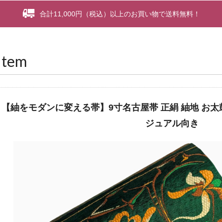
合計11,000円（税込）以上のお買い物で送料無料！
Item
【紬をモダンに変える帯】9寸名古屋帯 正絹 紬地 お太
ジュアル向き