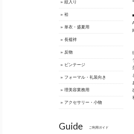
紋入り
袷
単衣・盛夏用
長襦袢
反物
ビンテージ
フォーマル・礼装向き
理美容業務用
アクセサリー・小物
Guide
ご利用ガイド