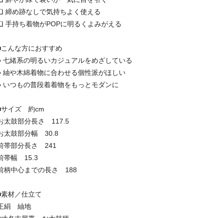
❏ 締め跡なしで気持ちよく使える
❏ 手持ち着物がPOPに明るくよみがえる
■こんな方におすすめ
● 七緒系の明るいカジュアルをめざしている
● 紬や木綿着物に合わせる個性派がほしい
● いつもの普段着着物をもっとモダンに
■サイズ 約cm
お太鼓部分長さ 117.5
お太鼓部分幅 30.8
前帯部分長さ 241
前帯幅 15.3
前柄中心までの長さ 188
■素材／仕立て
正絹 紬地