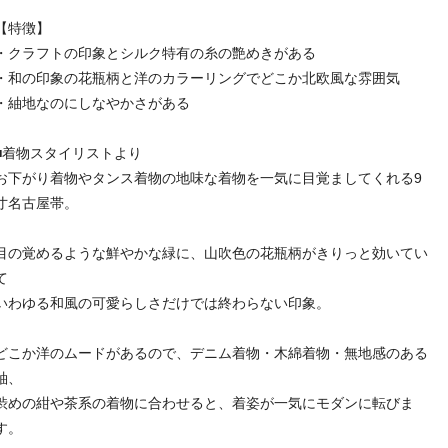
【特徴】
・クラフトの印象とシルク特有の糸の艶めきがある
・和の印象の花瓶柄と洋のカラーリングでどこか北欧風な雰囲気
・紬地なのにしなやかさがある
■着物スタイリストより
お下がり着物やタンス着物の地味な着物を一気に目覚ましてくれる9
寸名古屋帯。
目の覚めるような鮮やかな緑に、山吹色の花瓶柄がきりっと効いてい
て
いわゆる和風の可愛らしさだけでは終わらない印象。
どこか洋のムードがあるので、デニム着物・木綿着物・無地感のある
紬、
渋めの紺や茶系の着物に合わせると、着姿が一気にモダンに転びま
す。