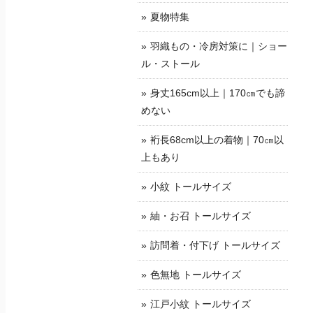
夏物特集
羽織もの・冷房対策に｜ショー
ル・ストール
身丈165cm以上｜170㎝でも諦
めない
裄長68cm以上の着物｜70㎝以
上もあり
小紋 トールサイズ
紬・お召 トールサイズ
訪問着・付下げ トールサイズ
色無地 トールサイズ
江戸小紋 トールサイズ