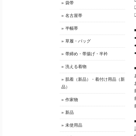
袋帯
名古屋帯
半幅帯
草履・バッグ
帯締め・帯揚げ・半衿
洗える着物
肌着（新品）・着付け用品（新
品）
作家物
新品
未使用品