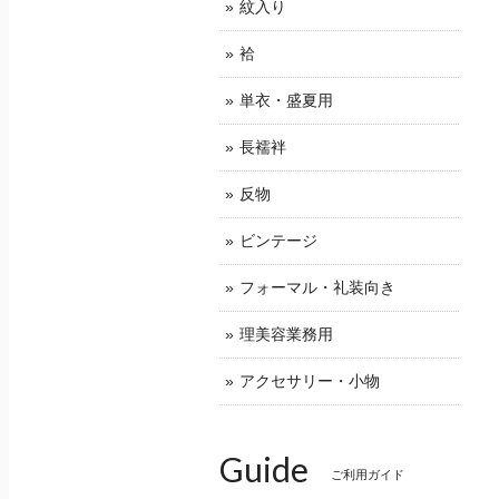
紋入り
袷
単衣・盛夏用
長襦袢
反物
ビンテージ
フォーマル・礼装向き
理美容業務用
アクセサリー・小物
Guide
ご利用ガイド