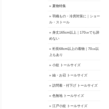
夏物特集
羽織もの・冷房対策に｜ショー
ル・ストール
身丈165cm以上｜170㎝でも諦
めない
裄長68cm以上の着物｜70㎝以
上もあり
小紋 トールサイズ
紬・お召 トールサイズ
訪問着・付下げ トールサイズ
色無地 トールサイズ
江戸小紋 トールサイズ