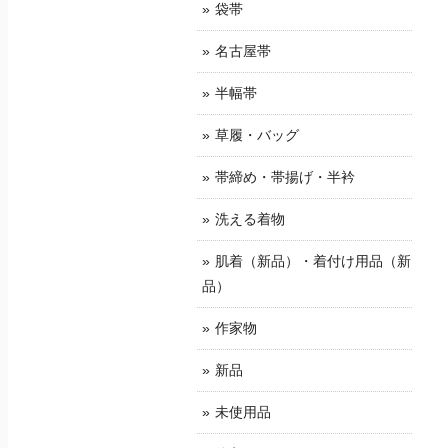
袋帯
名古屋帯
半幅帯
草履・バッグ
帯締め・帯揚げ・半衿
洗える着物
肌着（新品）・着付け用品（新
品）
作家物
新品
未使用品