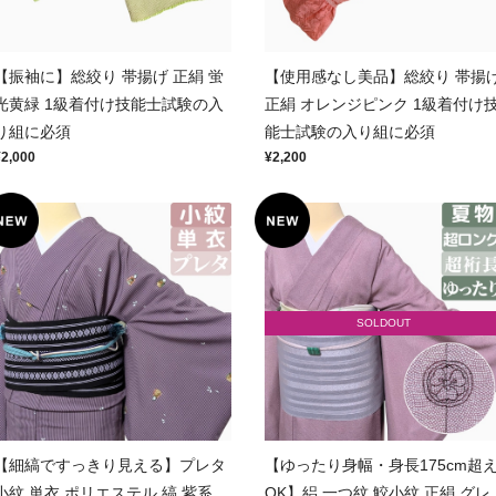
【振袖に】総絞り 帯揚げ 正絹 蛍
【使用感なし美品】総絞り 帯揚
光黄緑 1級着付け技能士試験の入
正絹 オレンジピンク 1級着付け
り組に必須
能士試験の入り組に必須
¥2,000
¥2,200
SOLDOUT
【細縞ですっきり見える】プレタ
【ゆったり身幅・身長175cm超
小紋 単衣 ポリエステル 縞 紫系
OK】絽 一つ紋 鮫小紋 正絹 グレ