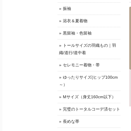
振袖
浴衣＆夏着物
黒留袖・色留袖
トールサイズの羽織もの｜羽
織/道行/道中着
セレモニー着物・帯
ゆったりサイズ(ヒップ100cm
～）
Mサイズ（身丈160cm以下）
完璧のトータルコーデ済セット
長めな帯