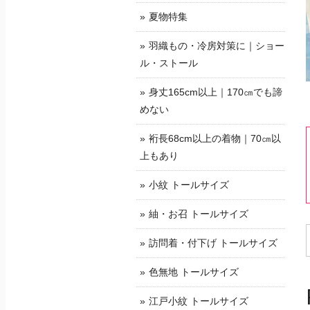
夏物特集
羽織もの・冷房対策に｜ショー
ル・ストール
身丈165cm以上｜170㎝でも諦
めない
裄長68cm以上の着物｜70㎝以
上もあり
小紋 トールサイズ
紬・お召 トールサイズ
訪問着・付下げ トールサイズ
色無地 トールサイズ
江戸小紋 トールサイズ