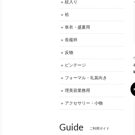
紋入り
袷
単衣・盛夏用
長襦袢
反物
ビンテージ
フォーマル・礼装向き
理美容業務用
アクセサリー・小物
Guide
ご利用ガイド