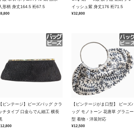
人形柄 身丈164.5 裄67.5
イッシュ紫 身丈176 裄71.5
¥8,800
¥32,800
【ビンテージ】ビーズバッグ クラ
【ビンテージがま口型】 ビーズ
ッチタイプ 口金らでん細工 横長
ッグ モノトーン 花唐草 グラニー
黒
型 着物・洋装対応
¥12,800
¥12,500