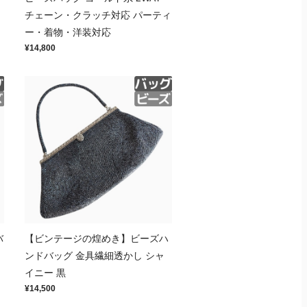
チェーン・クラッチ対応 パーティ
ー・着物・洋装対応
¥14,800
バ
【ビンテージの煌めき】ビーズハ
ンドバッグ 金具繊細透かし シャ
イニー 黒
¥14,500