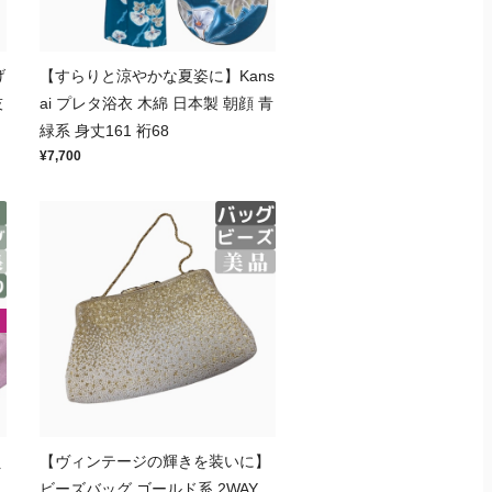
げ
【すらりと涼やかな夏姿に】Kans
技
ai プレタ浴衣 木綿 日本製 朝顔 青
緑系 身丈161 裄68
¥7,700
え
【ヴィンテージの輝きを装いに】
ビーズバッグ ゴールド系 2WAY