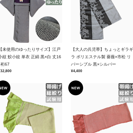
【未使用のゆったりサイズ】江戸
【大人の兵児帯】ちょっとギラ
小紋 鮫小紋 単衣 正絹 黒×白 丈16
ラ ポリエステル製 薔薇×市松 リ
4裄67
バーシブル 黒×シルバー
¥32,800
¥4,400