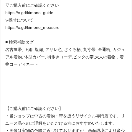
▽ご購入前にご確認ください
https://x.gd/kimono_guide
▽採寸について
https://x.gd/kimono_measure
■ 検索補助タグ
名古屋帯, 正絹, 塩瀬, アザレ色, ざくろ柄, 九寸帯, 全通柄, カジュ
アル着物, 体型カバー, 街歩きコーデ,ピンクの帯,大人の着物，着
物コーディネート
【ご購入前にご確認ください】
・当ショップは中古の着物・帯を扱うリサイクル専門店です。リ
ユース品へのご理解をいただける方におすすめいたします。
・画像は実物の色味に近づけておりますが、画面環境により多少