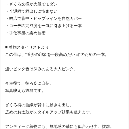
・ざくろ文様が大胆でモダン
・全通柄で柄出しに悩まない
・幅広で背中・ヒップラインを自然カバー
・コーデの完成度を一気に引き上げる一本
・手仕事感の染め技術
■ 着物スタイリストより
この帯は、“着姿の印象を一段高めたい日”のための一本。
濃いピンク色は深みのある大人ピンク。
帯主役で、後ろ姿に自信。
写真映えも抜群です。
ざくろ柄の曲線が背中に動きを出し、
広めのお太鼓がスタイルアップ効果も狙えます。
アンティーク着物にも、無地感の紬にも似合わせ力、抜群。