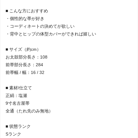
■ こんな方におすすめ
・個性的な帯が好き
・コーディネートの決めてが欲しい
・背中とヒップの体型カバーができれば嬉しい
■ サイズ（約cm）
お太鼓部分長さ：108
前帯部分長さ：284
前帯幅 / 幅：16 / 32
■ 素材/仕立て
正絹：塩瀬
9寸名古屋帯
全通（たれ先のみ無地）
■ 状態ランク
Sランク