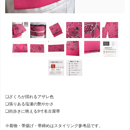
❏ざくろが揺れるアザレ色
❏張りある塩瀬の艶やかさ
❏街歩きに映える9寸名古屋帯
※着物・帯揚げ・帯締めはスタイリング参考品です。