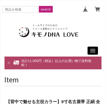
search
Toggle
navigati
合計11,000円（税込）以上のお買い物で送料無
料！
Item
【背中で魅せる主役カラー】9寸名古屋帯 正絹 全