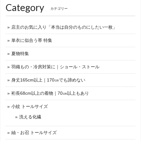
Category
カテゴリー
店主のお気に入り「本当は自分のものにしたい一枚」
単衣に似合う帯 特集
夏物特集
羽織もの・冷房対策に｜ショール・ストール
身丈165cm以上｜170㎝でも諦めない
裄長68cm以上の着物｜70㎝以上もあり
小紋 トールサイズ
洗える化繊
紬・お召 トールサイズ