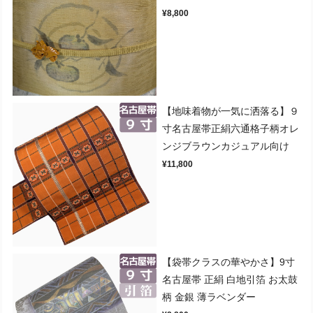
¥8,800
【地味着物が一気に洒落る】９
寸名古屋帯正絹六通格子柄オレ
ンジブラウンカジュアル向け
¥11,800
【袋帯クラスの華やかさ】9寸
名古屋帯 正絹 白地引箔 お太鼓
柄 金銀 薄ラベンダー