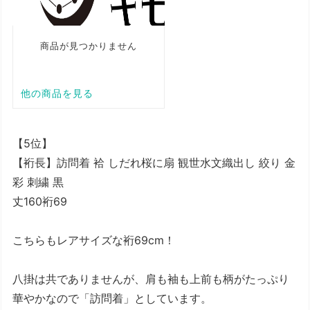
【5位】
【裄長】訪問着 袷 しだれ桜に扇 観世水文織出し 絞り 金
彩 刺繍 黒
丈160裄69
こちらもレアサイズな裄69cm！
八掛は共でありませんが、肩も袖も上前も柄がたっぷり
華やかなので「訪問着」としています。