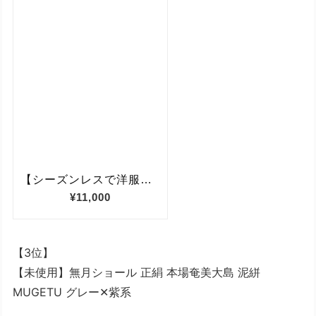
【3位】
【未使用】無月ショール 正絹 本場奄美大島 泥絣
MUGETU グレー✕紫系