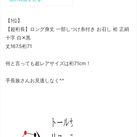
【1位】
【超裄長】ロング身丈 一部しつけ糸付き お召し 袷 正絹
十字 白✕黒
丈167.5裄71
何と言っても超レアサイズは裄71cm！
手長族さんお見逃しなく^^