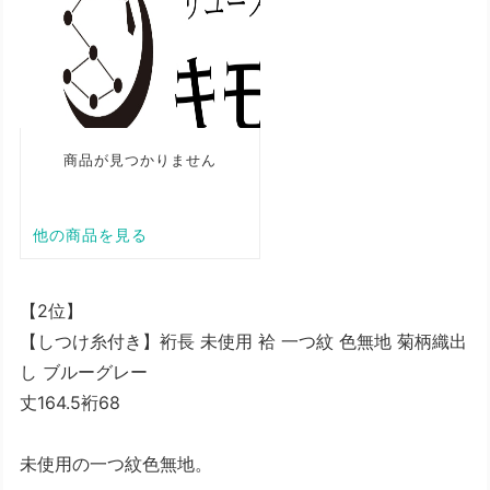
【2位】
【しつけ糸付き】裄長 未使用 袷 一つ紋 色無地 菊柄織出
し ブルーグレー
丈164.5裄68
未使用の一つ紋色無地。