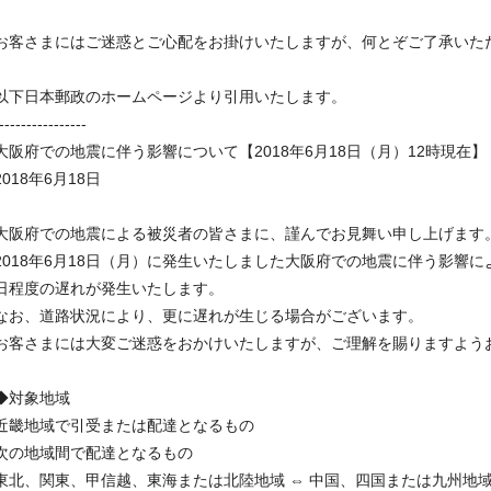
お客さまにはご迷惑とご心配をお掛けいたしますが、何とぞご了承いた
以下日本郵政のホームページより引用いたします。
----------------
大阪府での地震に伴う影響について【2018年6月18日（月）12時現在】
2018年6月18日
大阪府での地震による被災者の皆さまに、謹んでお見舞い申し上げます
2018年6月18日（月）に発生いたしました大阪府での地震に伴う影響
日程度の遅れが発生いたします。
なお、道路状況により、更に遅れが生じる場合がございます。
お客さまには大変ご迷惑をおかけいたしますが、ご理解を賜りますよう
◆対象地域
近畿地域で引受または配達となるもの
次の地域間で配達となるもの
東北、関東、甲信越、東海または北陸地域 ⇔ 中国、四国または九州地