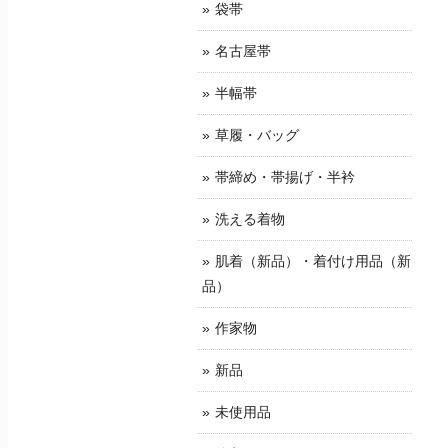
袋帯
名古屋帯
半幅帯
草履・バッグ
帯締め・帯揚げ・半衿
洗える着物
肌着（新品）・着付け用品（新
品）
作家物
新品
未使用品