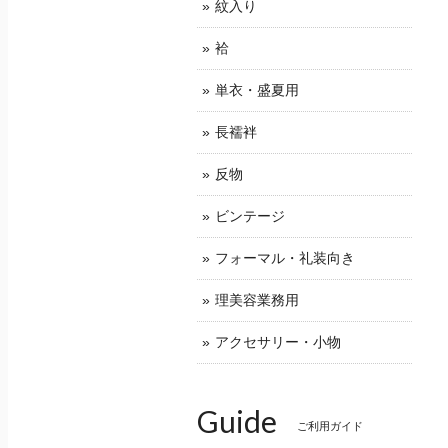
紋入り
袷
単衣・盛夏用
長襦袢
反物
ビンテージ
フォーマル・礼装向き
理美容業務用
アクセサリー・小物
Guide
ご利用ガイド