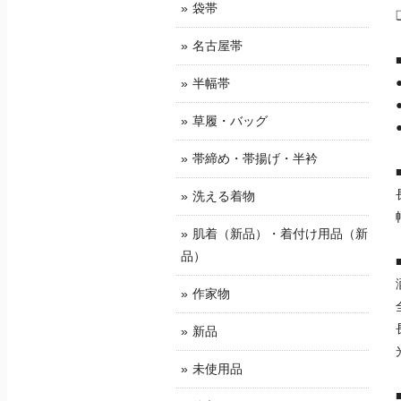
袋帯
名古屋帯
半幅帯
草履・バッグ
帯締め・帯揚げ・半衿
洗える着物
肌着（新品）・着付け用品（新
品）
作家物
新品
未使用品