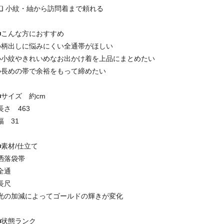
❏ 小紋・紬から訪問着まで頼れる
■こんな方におすすめ
●柄出しに悩みにくい全通帯がほしい
●小紋やきれいめなお出かけ着を上品にまとめたい
●長めの帯で余裕をもって締めたい
■サイズ 約cm
長さ 463
幅 31
■素材/仕立て
洒落袋帯
全通
長尺
光の加減によってゴールドの輝きが変化
■状態ランク