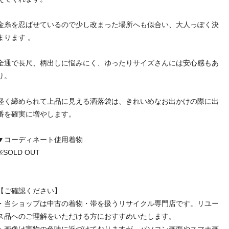
金糸を忍ばせているので少し改まった場所へも似合い、大人っぽく決
まります 。
全通で長尺、柄出しに悩みにく、ゆったりサイズさんには安心感もあ
り。
軽く締められて上品に見える洒落袋は、きれいめなお出かけの際に出
番を確実に増やします。
▼コーディネート使用着物
※SOLD OUT
【ご確認ください】
・当ショップは中古の着物・帯を扱うリサイクル専門店です。リユー
ス品へのご理解をいただける方におすすめいたします。