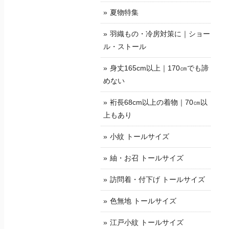
夏物特集
羽織もの・冷房対策に｜ショー
ル・ストール
身丈165cm以上｜170㎝でも諦
めない
裄長68cm以上の着物｜70㎝以
上もあり
小紋 トールサイズ
紬・お召 トールサイズ
訪問着・付下げ トールサイズ
色無地 トールサイズ
江戸小紋 トールサイズ