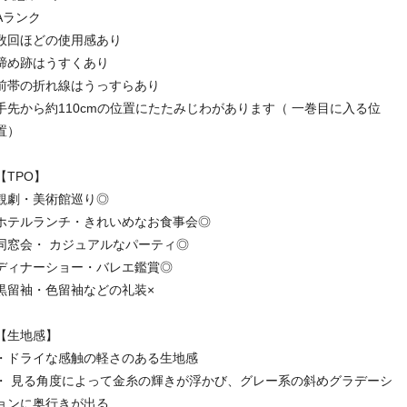
Aランク
数回ほどの使用感あり
締め跡はうすくあり
前帯の折れ線はうっすらあり
手先から約110cmの位置にたたみじわがあります（ 一巻目に入る位
置）
【TPO】
観劇・美術館巡り◎
ホテルランチ・きれいめなお食事会◎
同窓会・ カジュアルなパーティ◎
ディナーショー・バレエ鑑賞◎
黒留袖・色留袖などの礼装×
【生地感】
・ドライな感触の軽さのある生地感
・ 見る角度によって金糸の輝きが浮かび、グレー系の斜めグラデーシ
ョンに奥行きが出る