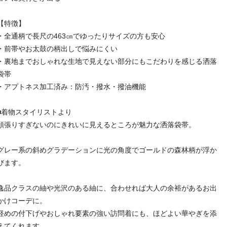
【特徴】
・全通柄で長尺の463㎝でゆったりサイズの方も安心
・前帯やお太鼓の柄出しで悩みにくい
・裏地までおしゃれな生地で見えない部分にもこだわりを感じる洒落
袋帯
・アプトネス加工済み：防汚・撥水・撥油機能
■着物スタイリストより
頑張りすぎないのにきれいに見えるところが魅力な洒落袋帯。
グレー系の斜めグラデーションに光の角度でゴールドの森林柄が浮か
びます。
逸品クラスの紬や光沢のある紬に、合わせれば大人の余裕があるお出
かけコーデに。
軽めの付下げやおしゃれ要素の強い訪問着にも、ほどよい華やぎを添
えてくれます。