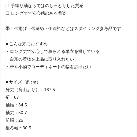
❏ 手織り紬ならではのしっとりした質感
❏ ロング丈で安心感のある着姿
帯・帯揚げ・帯締め・伊達衿などはスタイリング参考品です。
■ こんな方におすすめ
・ロング丈で安心して着られる単衣を探している
・白系の着物を上品に取り入れたい
・帯や小物でコーディネートの幅を広げたい
■ サイズ（約cm）
身丈（肩山より）：167.5
裄：67
袖幅：34.5
袖丈：50.7
前幅：25
後ろ幅：30.5