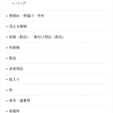
バッグ
帯締め・帯揚げ・半衿
洗える着物
肌着（新品）・着付け用品（新品）
作家物
新品
未使用品
紋入り
袷
単衣・盛夏用
長襦袢