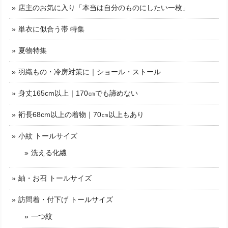
店主のお気に入り「本当は自分のものにしたい一枚」
単衣に似合う帯 特集
夏物特集
羽織もの・冷房対策に｜ショール・ストール
身丈165cm以上｜170㎝でも諦めない
裄長68cm以上の着物｜70㎝以上もあり
小紋 トールサイズ
洗える化繊
紬・お召 トールサイズ
訪問着・付下げ トールサイズ
一つ紋