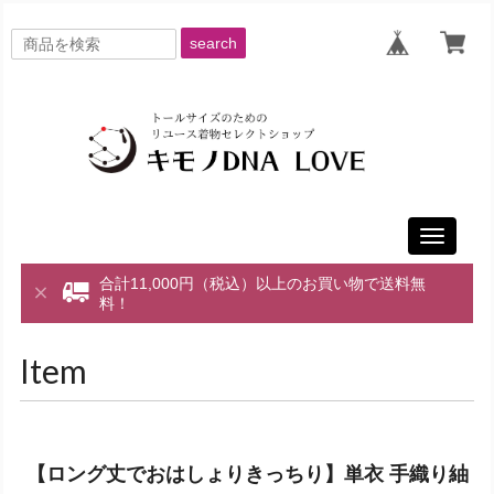
search
Toggle
navigati
合計11,000円（税込）以上のお買い物で送料無
料！
Item
【ロング丈でおはしょりきっちり】単衣 手織り紬