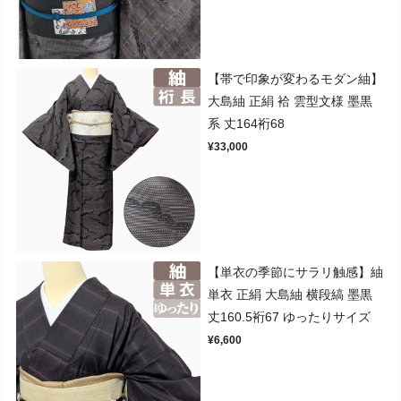
【帯で印象が変わるモダン紬】
大島紬 正絹 袷 雲型文様 墨黒
系 丈164裄68
¥33,000
【単衣の季節にサラリ触感】紬
単衣 正絹 大島紬 横段縞 墨黒
丈160.5裄67 ゆったりサイズ
¥6,600