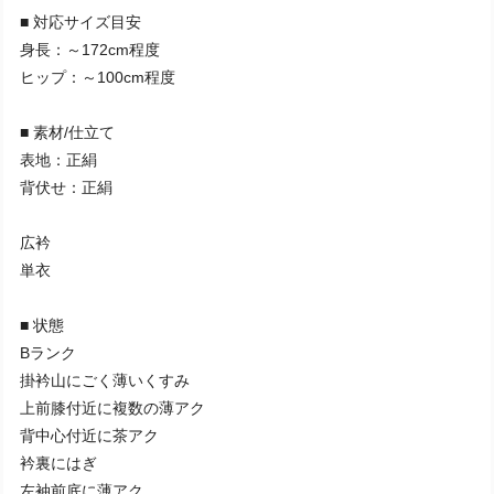
■ 対応サイズ目安
身長：～172cm程度
ヒップ：～100cm程度
■ 素材/仕立て
表地：正絹
背伏せ：正絹
広衿
単衣
■ 状態
Bランク
掛衿山にごく薄いくすみ
上前膝付近に複数の薄アク
背中心付近に茶アク
衿裏にはぎ
左袖前底に薄アク