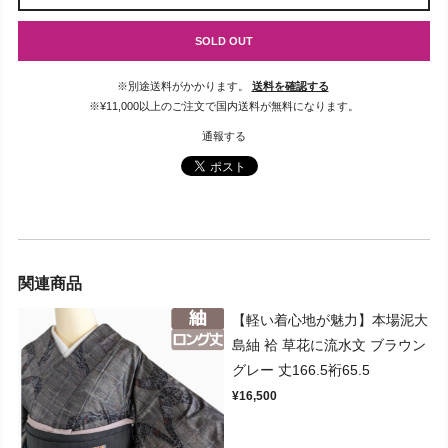
SOLD OUT
※別途送料がかかります。
送料を確認する
※¥11,000以上のご注文で国内送料が無料になります。
通報する
関連商品
【軽い着心地が魅力】本場泥大
島紬 袷 草花に流水文 ブラウン
グレー 丈166.5裄65.5
¥16,500